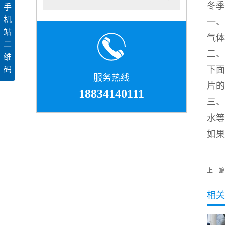
冬季
手
机
一、
站
气体
二
二、
维
下面
码
服务热线
片的
18834140111
三、
水等
如果
上一篇
相关