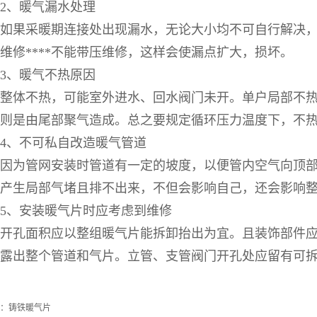
、暖气漏水处理
果采暖期连接处出现漏水，无论大小均不可自行解决，
维修****不能带压维修，这样会使漏点扩大，损坏。
、暖气不热原因
体不热，可能室外进水、回水阀门未开。单户局部不热
则是由尾部聚气造成。总之要规定循环压力温度下，不
、不可私自改造暖气管道
为管网安装时管道有一定的坡度，以便管内空气向顶部
产生局部气堵且排不出来，不但会影响自己，还会影响
、安装暖气片时应考虑到维修
孔面积应以整组暖气片能拆卸抬出为宜。且装饰部件应
露出整个管道和气片。立管、支管阀门开孔处应留有可
：
铸铁暖气片