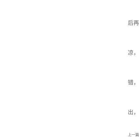
2
如
后再
3
整
凉，
4
因
错，
5
开
出，
上一篇