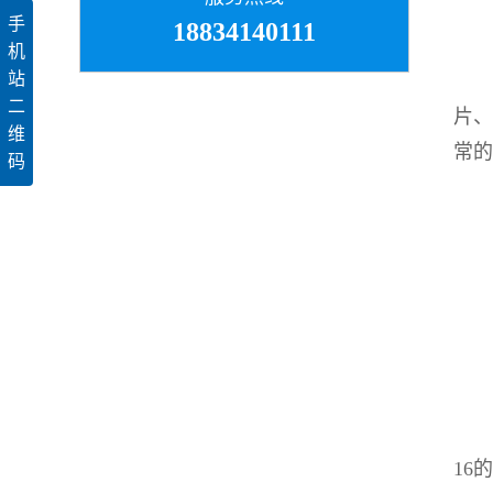
手
18834140111
机
站
二
片、
维
常的
码
基
材
类
颜色
原
铸
1
冬季
16